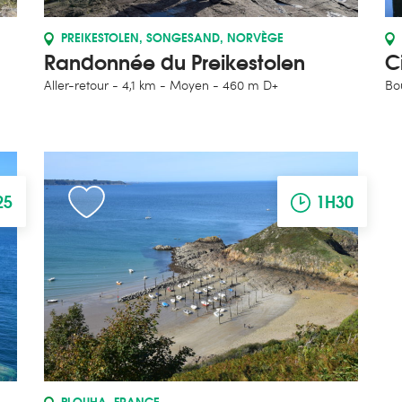
PREIKESTOLEN, SONGESAND, NORVÈGE
Randonnée du Preikestolen
C
Aller-retour
4,1 km
Moyen
460 m D+
Bo
25
1H30
PLOUHA, FRANCE