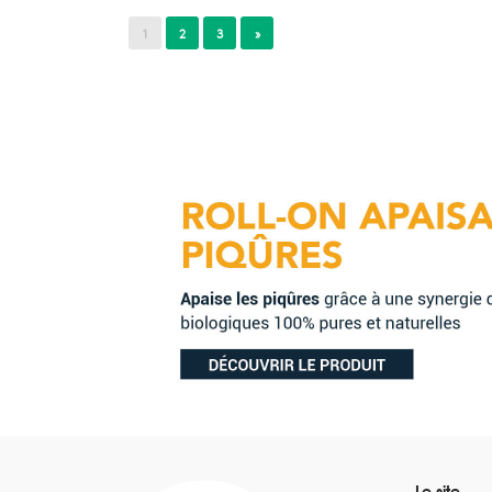
1
2
3
»
Le site