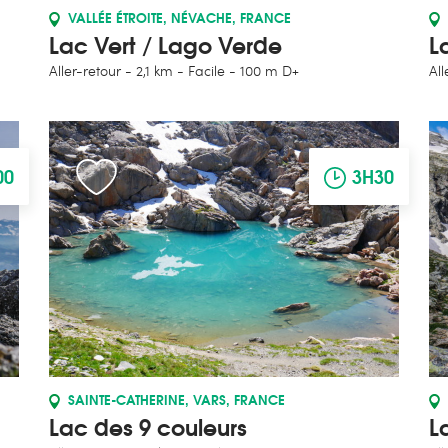
VALLÉE ÉTROITE, NÉVACHE, FRANCE
Lac Vert / Lago Verde
L
Aller-retour
2,1 km
Facile
100 m D+
All
00
3H30
SAINTE-CATHERINE, VARS, FRANCE
Lac des 9 couleurs
L