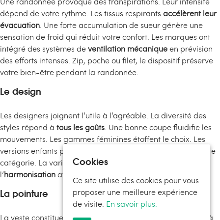
Une randonnée provoque des transpirations. Leur intensité
dépend de votre rythme. Les tissus respirants
accélèrent leur
évacuation
. Une forte accumulation de sueur génère une
sensation de froid qui réduit votre confort. Les marques ont
intégré des systèmes de
ventilation mécanique
en prévision
des efforts intenses. Zip, poche ou filet, le dispositif préserve
votre bien-être pendant la randonnée.
Le design
Les designers joignent l’utile à l’agréable. La diversité des
styles répond à
tous les goûts
. Une bonne coupe fluidifie les
mouvements. Les gammes féminines étoffent le choix. Les
versions enfants prennent en compte les
spécificités
de cette
Cookies
catégorie. La variété de couleurs disponibles simplifie
l’
harmonisation
avec le reste de vos vêtements.
Ce site utilise des cookies pour vous
La pointure
proposer une meilleure expérience
de visite.
En savoir plus.
La veste constitue la dernière pièce de votre tenue. Veillez à