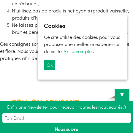
un réchaud ;
N’utilisez pas de produits nettoyants (produit vaisselle,
produits d’hygiène…) ;
Cookies
Ne laissez pas de trace de votre passage : évitez le
bruit et pensez à ramener vos déchets dans votre sac.
Ce site utilise des cookies pour vous
Ces consignes sont pour le bien de tous, randonneurs, faune
proposer une meilleure expérience
et flore. Nous vous remercions de la prise en compte de ces
de visite.
En savoir plus.
pratiques afin de préserver ce magnifique endroit.
Ok
▼
Enfin une Newsletter pour recevoir toutes les nouveautés :)