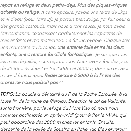
repas en refuge et deux petits-dejs. Plus des piques-niques
achetés au refuge.
A cette époque, j’avais une tente de 3kgs
et 4l d’eau (pour faire 2j). Je portais bien 25kgs.
J’ai fait peur à
des grands costauds, mais nous avons réussi. Je nous avais
fait confiance, connaissant parfaitement les capacités de
mes enfants et ma motivation.
Ce fut incroyable. Chaque soir
une marmotte au bivouac,
une entente folle entre les deux
enfants
,
une aventure familiale fantastique
… J
e sus que tous
les mois de juillet, nous repartirions.
Nous avons fait des pics
de 3000m, évoluant entre 2300m et 3000m, dans un univers
minéral fantastique
.
Redescendre à 2000 à la limite des
arbres ne nous plaisait pas
^^
TOPO:
La boucle a démarré au P de la Roche Ecroulée, à la
toute fin de la route de Ristolas. Direction le col de Vallante,
sur la frontière, par le refuge du Mont Viso où nous nous
sommes acclimatés un après-midi (pour éviter le MAM, qui
peut apparaître des 2000 m chez les enfants. Ensuite,
descente de la vallée de Soustra en Italie, lac Bleu et retour