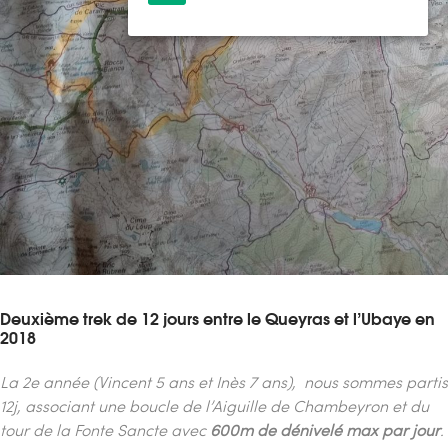
Deuxième trek de 12 jours entre le Queyras et l’Ubaye en
2018
La 2e année (Vincent 5 ans et
Inès 7 ans),
nous sommes partis
12j, associant une boucle de l’Aiguille de Chambeyron et du
tour de la Fonte Sancte avec
600m de dénivelé max par jour
.