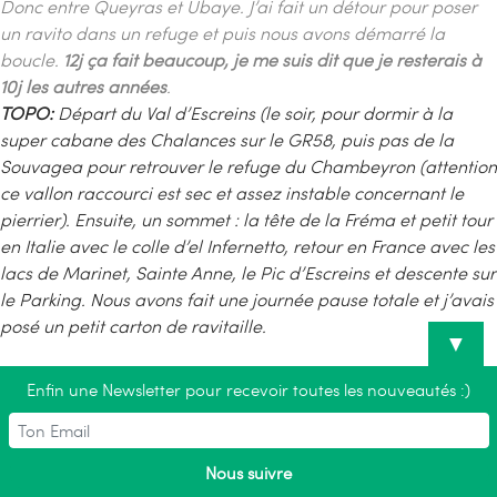
Donc entre Queyras et Ubaye. J’ai fait un détour pour poser
un ravito dans un refuge et puis nous avons démarré la
boucle.
12j ça fait beaucoup, je me suis dit que je resterais à
10j les autres années
.
TOPO:
Départ du Val d’Escreins (le soir, pour dormir à la
super cabane des Chalances sur le GR58, puis pas de la
Souvagea pour retrouver le refuge du Chambeyron (attention
ce vallon raccourci est sec et assez instable concernant le
pierrier). Ensuite, un sommet : la tête de la Fréma et petit tour
en Italie avec le colle d’el Infernetto, retour en France avec les
lacs de Marinet, Sainte Anne, le Pic d’Escreins et descente sur
le Parking. Nous avons fait une journée pause totale et j’avais
posé un petit carton de ravitaille.
▼
Enfin une Newsletter pour recevoir toutes les nouveautés :)