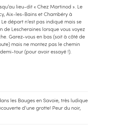
qu’au lieu-dit « Chez Martinod ». Le
cy, Aix-les-Bains et Chambéry à
. Le départ n’est pas indiqué mais se
ion de Lescheraines lorsque vous voyez
che. Garez-vous en bas (soit à côté de
 route) mais ne montez pas le chemin
re demi-tour (pour avoir essayé !).
ans les Bauges en Savoie, très ludique
écouverte d’une grotte! Peur du noir,