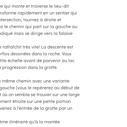
 qui monte et traverse le lieu-dit
ransforme rapidement en un sentier qui
tersection, tournez à droite et
z le chemin qui part sur la gauche au
ndiqué mais se dirige vers la falaise
e rafraîchit très vite! La descente est
rfois dessinées dans la roche. Vous
te échelle avant de parvenir au lac
e progression dans la grotte.
r le même chemin avec une variante
a gauche (vous le repérerez au début de
it où on semble se trouver sur une large
ement étroite sur une petite portion
venez à l’entrée de la grotte par un
me itinéraire qu’à la montée.