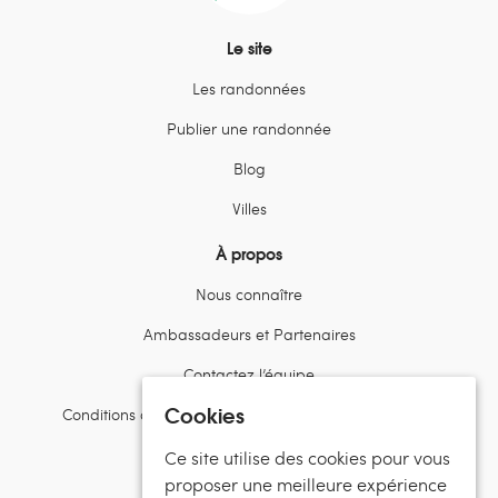
Le site
Les randonnées
Publier une randonnée
Blog
Villes
À propos
Nous connaître
Ambassadeurs et Partenaires
Contactez l’équipe
Cookies
Conditions d’utilisation et politiques de confidentialité
Ce site utilise des cookies pour vous
Suivez Randos en Famille
proposer une meilleure expérience