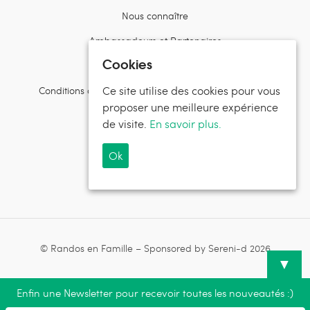
Nous connaître
Ambassadeurs et Partenaires
Cookies
Contactez l’équipe
Ce site utilise des cookies pour vous
Conditions d’utilisation et politiques de confidentialité
proposer une meilleure expérience
Suivez Randos en Famille
de visite.
En savoir plus.
Ok
Suivez Sereni-d®
© Randos en Famille – Sponsored by Sereni-d 2026
▼
Enfin une Newsletter pour recevoir toutes les nouveautés :)