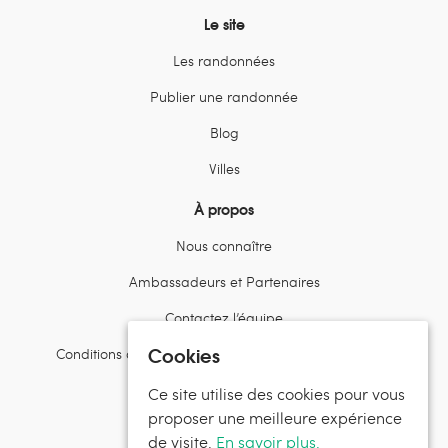
Le site
Les randonnées
Publier une randonnée
Blog
Villes
À propos
Nous connaître
Ambassadeurs et Partenaires
Contactez l’équipe
Cookies
Conditions d’utilisation et politiques de confidentialité
Suivez Randos en Famille
Ce site utilise des cookies pour vous
proposer une meilleure expérience
de visite.
En savoir plus.