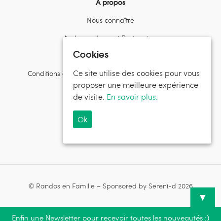
À propos
Nous connaître
Ambassadeurs et Partenaires
Cookies
Contactez l’équipe
Ce site utilise des cookies pour vous
Conditions d’utilisation et politiques de confidentialité
proposer une meilleure expérience
Suivez Randos en Famille
de visite.
En savoir plus.
Ok
Suivez Sereni-d®
© Randos en Famille – Sponsored by Sereni-d 2026
▼
Enfin une Newsletter pour recevoir toutes les nouveautés :)