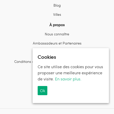
Blog
Villes
À propos
Nous connaître
Ambassadeurs et Partenaires
Contactez l’équipe
Cookies
Conditions d’utilisation et politiques de confidentialité
Ce site utilise des cookies pour vous
Suivez Randos en Famille
proposer une meilleure expérience
de visite.
En savoir plus.
Ok
Suivez Sereni-d®