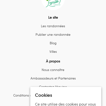
Le site
Les randonnées
Publier une randonnée
Blog
Villes
À propos
Nous connaître
Ambassadeurs et Partenaires
Contactez l’équipe
Cookies
Conditions d’utilisation et politiques de confidentialité
Ce site utilise des cookies pour vous
Suivez Randos en Famille