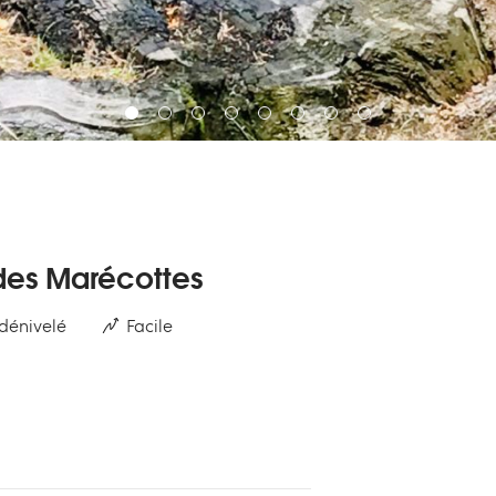
 des Marécottes
dénivelé
Facile