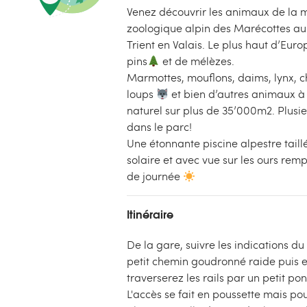
Venez découvrir les animaux de la
zoologique alpin des Marécottes au
Trient en Valais. Le plus haut d’Eur
pins
et de mélèzes.
Marmottes, mouflons, daims, lynx, 
loups
et bien d’autres animaux à
naturel sur plus de 35’000m2. Plusi
dans le parc!
Une étonnante piscine alpestre taill
solaire et avec vue sur les ours rem
de journée
Itinéraire
De la gare, suivre les indications 
petit chemin goudronné raide puis e
traverserez les rails par un petit pon
L'accès se fait en poussette mais pou