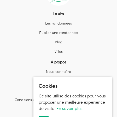
Le site
Les randonnées
Publier une randonnée
Blog
Villes
À propos
Nous connaître
Ambassadeurs et Partenaires
Cookies
Contactez l’équipe
Ce site utilise des cookies pour vous
Conditions d’utilisation et politiques de confidentialité
proposer une meilleure expérience
de visite.
En savoir plus.
Suivez Randos en Famille